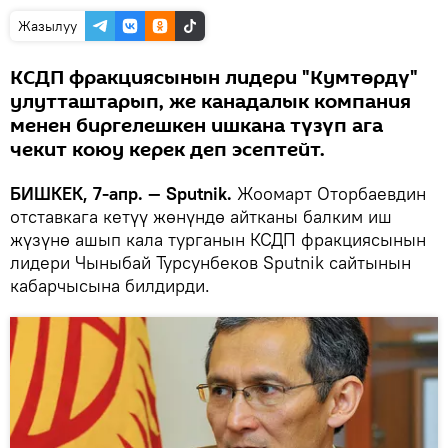
Жазылуу
КСДП фракциясынын лидери "Кумтөрдү"
улутташтарып, же канадалык компания
менен биргелешкен ишкана түзүп ага
чекит коюу керек деп эсептейт.
БИШКЕК, 7-апр. — Sputnik.
Жоомарт Оторбаевдин
отставкага кетүү жөнүндө айтканы балким иш
жүзүнө ашып кала турганын КСДП фракциясынын
лидери Чыныбай Турсунбеков Sputnik сайтынын
кабарчысына билдирди.