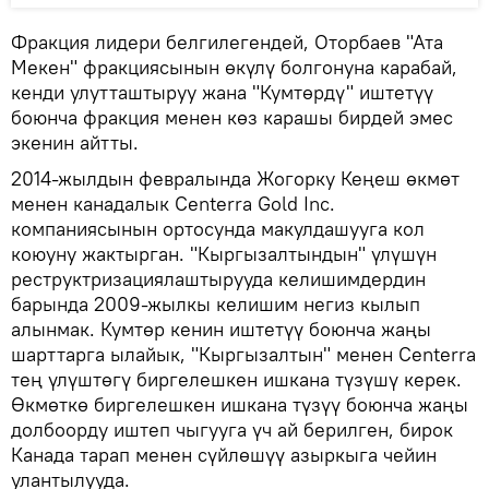
Фракция лидери белгилегендей, Оторбаев "Ата
Мекен" фракциясынын өкүлү болгонуна карабай,
кенди улутташтыруу жана "Кумтөрдү" иштетүү
боюнча фракция менен көз карашы бирдей эмес
экенин айтты.
2014-жылдын февралында Жогорку Кеңеш өкмөт
менен канадалык Centerra Gold Inc.
компаниясынын ортосунда макулдашууга кол
коюуну жактырган. "Кыргызалтындын" үлүшүн
реструктризациялаштырууда келишимдердин
барында 2009-жылкы келишим негиз кылып
алынмак. Кумтөр кенин иштетүү боюнча жаңы
шарттарга ылайык, "Кыргызалтын" менен Centerra
тең үлүштөгү биргелешкен ишкана түзүшү керек.
Өкмөткө биргелешкен ишкана түзүү боюнча жаңы
долбоорду иштеп чыгууга үч ай берилген, бирок
Канада тарап менен сүйлөшүү азыркыга чейин
улантылууда.