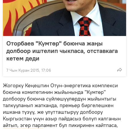
Оторбаев "Кумтөр" боюнча жаңы
долбоор иштелип чыкпаса, отставкага
кетем деди
7 Чын Куран 2015, 17:06
Жогорку Кеңештин Отун-энергетика комплекси
боюнча комитетинин жыйынында "Кумтөр"
долбоору боюнча сүйлөшүүлөрдүн жыйынтыгы
талкууланып жатканда, премьер биргелешкен
ишкана түзүү, же улутташтыруу долбоору
Кыргызстан үчүн азыр пайдасыз болуп калганын
айтып, эгер парламент бул пикиринен кайтпаса,