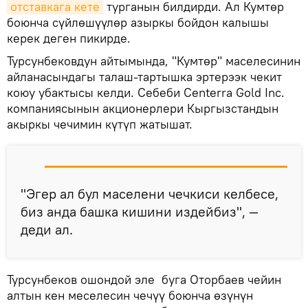
отставкага кете
турганын билдирди. Ал Кумтөр
боюнча сүйлөшүүлөр азыркы бойдон калышы
керек деген пикирде.
Турсунбековдун айтымында, "Кумтөр" маселесинин
айланасындагы талаш-тартышка эртерээк чекит
коюу убактысы келди. Себеби Centerra Gold Inc.
компаниясынын акционерлери Кыргызстандын
акыркы чечимин күтүп жатышат.
"Эгер ал бул маселени чечкиси келбесе,
биз анда башка кишини издейбиз", —
деди ал.
Турсунбеков ошондой эле буга Оторбаев чейин
алтын кен меселесин чечүү боюнча өзүнүн