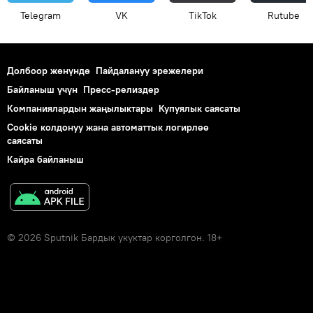
Telegram
VK
ТikТоk
Rutube
Долбоор жөнүндө
Пайдалануу эрежелери
Байланыш үчүн
Пресс-релиздер
Компаниялардын жаңылыктары
Купуялык саясаты
Cookie колдонуу жана автоматтык логирлөө
саясаты
Кайра байланыш
© 2026 Sputnik Бардык укуктар корголгон. 18+