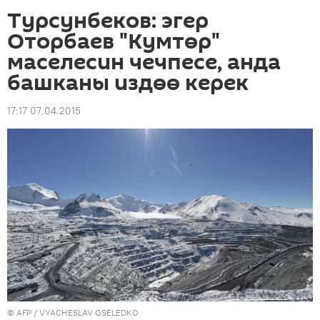
Турсунбеков: эгер
Оторбаев "Кумтөр"
маселесин чечпесе, анда
башканы издөө керек
17:17 07.04.2015
©
AFP
/ VYACHESLAV OSELEDKO