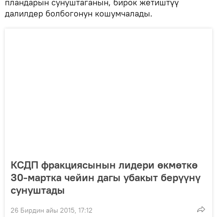
пландарын сунуштаганын, бирок жетиштүү
далилдер болбогонун кошумчалады.
КСДП фракциясынын лидери өкмөткө
30-мартка чейин дагы убакыт берүүнү
сунуштады
26 Бирдин айы 2015, 17:12