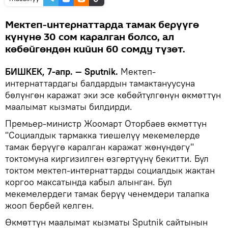
Мектеп-интернаттарда тамак берүүгө
күнүнө 30 сом каралган болсо, ал
көбөйгөндөн кийин 60 сомду түзөт.
БИШКЕК, 7-апр. — Sputnik.
Мектеп-
интернаттардагы балдардын тамактануусуна
бөлүнгөн каражат эки эсе көбөйтүлгөнүн өкмөттүн
маалымат кызматы билдирди.
Премьер-министр Жоомарт Оторбаев өкмөттүн
"Социалдык тармакка тиешелүү мекемелерде
тамак берүүгө каралган каражат жөнүндөгү"
токтомуна киргизилген өзгөртүүнү бекитти. Бул
токтом мектеп-интернаттарды социалдык жактан
коргоо максатында кабыл алынган. Бул
мекемелердеги тамак берүү ченемдери талапка
жооп бербей келген.
Өкмөттүн маалымат кызматы Sputnik сайтынын