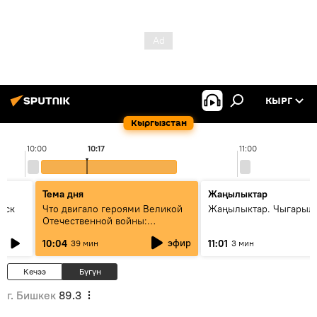
КЫРГ
Кыргызстан
10:00
10:17
11:00
Тема дня
Жаңылыктар
уск
Что двигало героями Великой
Жаңылыктар. Чыгарылы
Отечественной войны:
вспоминая Чолпонбая
эфир
10:04
11:01
39 мин
3 мин
Тулебердиева
Кечээ
Бүгүн
г. Бишкек
89.3