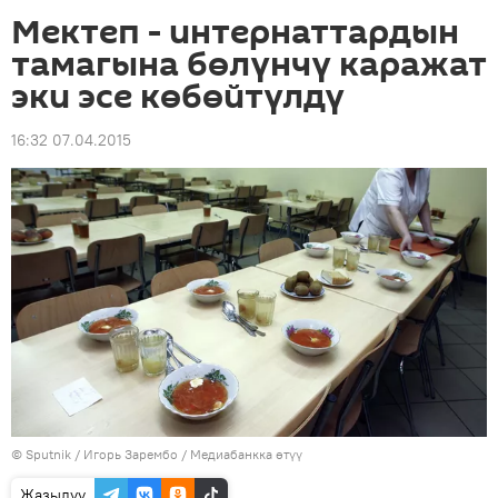
Мектеп - интернаттардын
тамагына бөлүнчү каражат
эки эсе көбөйтүлдү
16:32 07.04.2015
©
Sputnik
/ Игорь Зарембо
/
Медиабанкка өтүү
Жазылуу