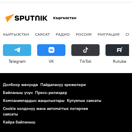
Кыргызстан
КЫРГЫЗСТАН
САЯСАТ
РАДИО
РОССИЯ
МИГРАЦИЯ
СП
Telegram
VK
ТikТоk
Rutube
Долбоор жөнүндө
Пайдалануу эрежелери
Байланыш үчүн
Пресс-релиздер
Компаниялардын жаңылыктары
Купуялык саясаты
Cookie колдонуу жана автоматтык логирлөө
саясаты
Кайра байланыш