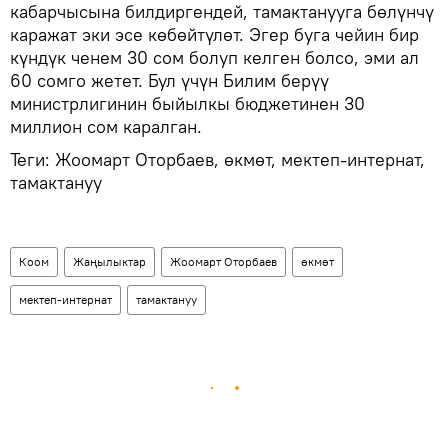
кабарчысына билдиргендей, тамактанууга бөлүнчү
каражат эки эсе көбөйтүлөт. Эгер буга чейин бир
күндүк ченем 30 сом болуп келген болсо, эми ал
60 сомго жетет. Бул үчүн Билим берүү
министрлигинин быйылкы бюджетинен 30
миллион сом каралган.
Теги: Жоомарт Оторбаев, өкмөт, мектеп-интернат,
тамактануу
Коом
Жаңылыктар
Жоомарт Оторбаев
өкмөт
мектеп-интернат
тамактануу