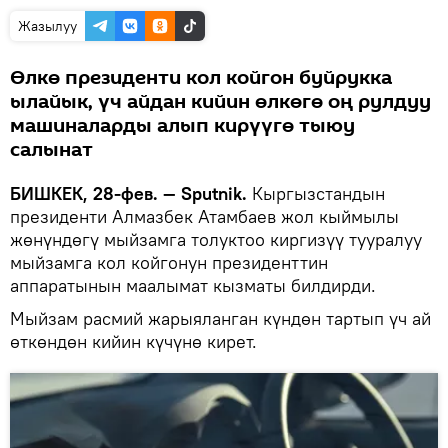
Жазылуу
Өлкө президенти кол койгон буйрукка
ылайык, үч айдан кийин өлкөгө оң рулдуу
машиналарды алып кирүүгө тыюу
салынат
БИШКЕК, 28-фев. — Sputnik.
Кыргызстандын
президенти Алмазбек Атамбаев жол кыймылы
жөнүндөгү мыйзамга толуктоо киргизүү тууралуу
мыйзамга кол койгонун президенттин
аппаратынын маалымат кызматы билдирди.
Мыйзам расмий жарыяланган күндөн тартып үч ай
өткөндөн кийин күчүнө кирет.