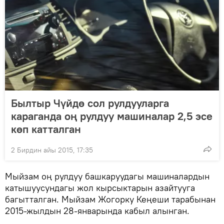
Былтыр Чүйдө сол рулдууларга
караганда оң рулдуу машиналар 2,5 эсе
көп катталган
2 Бирдин айы 2015, 17:35
Мыйзам оң рулдуу башкаруудагы машиналардын
катышуусундагы жол кырсыктарын азайтууга
багытталган. Мыйзам Жогорку Кеңеши тарабынан
2015-жылдын 28-январында кабыл алынган.