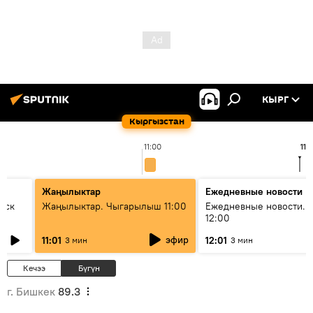
КЫРГ
Кыргызстан
11:00
11:
Жаңылыктар
Ежедневные новости
уск
Жаңылыктар. Чыгарылыш 11:00
Ежедневные новости. 
12:00
эфир
11:01
12:01
3 мин
3 мин
Кечээ
Бүгүн
г. Бишкек
89.3