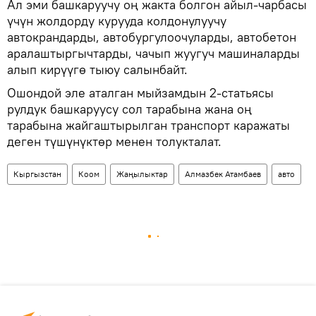
Ал эми башкаруучу оң жакта болгон айыл-чарбасы
үчүн жолдорду курууда колдонулуучу
автокрандарды, автобургулоочуларды, автобетон
аралаштыргычтарды, чачып жуугуч машиналарды
алып кирүүгө тыюу салынбайт.
Ошондой эле аталган мыйзамдын 2-статьясы
рулдук башкаруусу сол тарабына жана оң
тарабына жайгаштырылган транспорт каражаты
деген түшүнүктөр менен толукталат.
Кыргызстан
Коом
Жаңылыктар
Алмазбек Атамбаев
авто