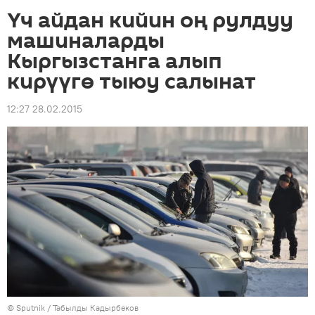
Үч айдан кийин оң рулдуу
машиналарды
Кыргызстанга алып
кирүүгө тыюу салынат
12:27 28.02.2015
©
Sputnik / Табылды Кадырбеков