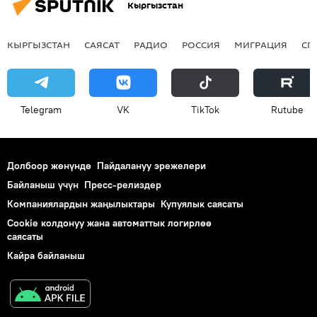
Кыргызстан
КЫРГЫЗСТАН
САЯСАТ
РАДИО
РОССИЯ
МИГРАЦИЯ
СП
Telegram
VK
ТikТоk
Rutube
Долбоор жөнүндө
Пайдалануу эрежелери
Байланыш үчүн
Пресс-релиздер
Компаниялардын жаңылыктары
Купуялык саясаты
Cookie колдонуу жана автоматтык логирлөө
саясаты
Кайра байланыш