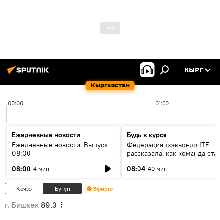
КЫРГ
Кыргызстан
00:00
01:00
Ежедневные новости
Будь в курсе
Ежедневные новости. Выпуск
Федерация тхэквондо ITF
08:00
рассказала, как команда ста
жертвой мошенников
08:00
08:04
4 мин
40 мин
Кечээ
Бүгүн
Эфирге
г. Бишкек
89.3