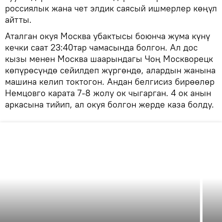
россиялык жана чет элдик саясый ишмерлер көңүл
айтты.
Аталган окуя Москва убактысы боюнча жума күнү
кечки саат 23:40тар чамасында болгон. Ал дос
кызы менен Москва шаарындагы Чоң Москворецк
көпүрөсүндө сейилдеп жүргөндө, алардын жанына
машина келип токтогон. Андан белгисиз бирөөлөр
Немцовго карата 7-8 жолу ок чыгарган. 4 ок анын
аркасына тийип, ал окуя болгон жерде каза болду.