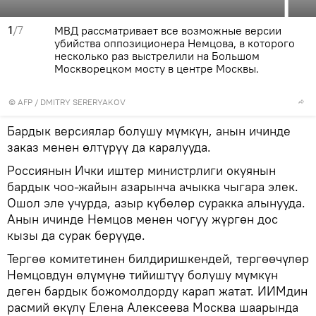
1
/7
МВД рассматривает все возможные версии
убийства оппозиционера Немцова, в которого
несколько раз выстрелили на Большом
Москворецком мосту в центре Москвы.
©
AFP
/ DMITRY SERERYAKOV
Бардык версиялар болушу мүмкүн, анын ичинде
заказ менен өлтүрүү да каралууда.
Россиянын Ички иштер министрлиги окуянын
бардык чоо-жайын азарынча ачыкка чыгара элек.
Ошол эле учурда, азыр күбөлөр суракка алынууда.
Анын ичинде Немцов менен чогуу жүргөн дос
кызы да сурак берүүдө.
Тергөө комитетинен билдиришкендей, тергөөчүлөр
Немцовдун өлүмүнө тийиштүү болушу мүмкүн
деген бардык божомолдорду карап жатат. ИИМдин
расмий өкүлү Елена Алексеева Москва шаарында