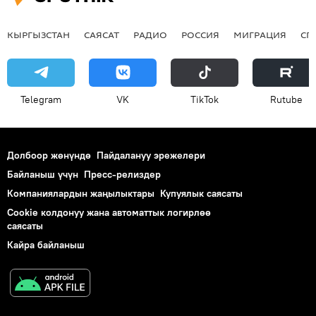
КЫРГЫЗСТАН
САЯСАТ
РАДИО
РОССИЯ
МИГРАЦИЯ
СП
Telegram
VK
ТikТоk
Rutube
Долбоор жөнүндө
Пайдалануу эрежелери
Байланыш үчүн
Пресс-релиздер
Компаниялардын жаңылыктары
Купуялык саясаты
Cookie колдонуу жана автоматтык логирлөө
саясаты
Кайра байланыш