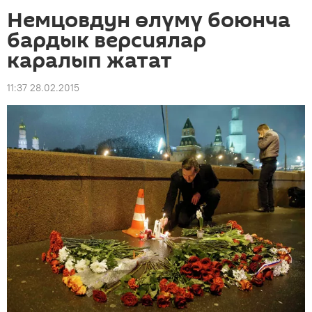
Немцовдун өлүмү боюнча
бардык версиялар
каралып жатат
11:37 28.02.2015