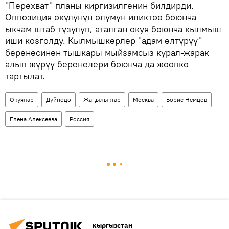
"Перехват" планы киргизилгенин билдирди.
Оппозиция өкүлүнүн өлүмүн иликтөө боюнча
ыкчам штаб түзүлүп, аталган окуя боюнча кылмыш
иши козголду. Кылмышкерлер "адам өлтүрүү"
беренесинен тышкары мыйзамсыз курал-жарак
алып жүрүү беренелери боюнча да жоопко
тартылат.
Окуялар
Дүйнөдө
Жаңылыктар
Москва
Борис Немцов
Елена Алексеева
Россия
Кыргызстан