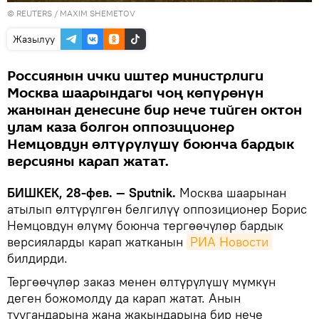
©
REUTERS
/ MAXIM SHEMETOV
Жазылуу
Россиянын ички иштер министрлиги
Москва шаарындагы чоң көпүрөнүн
жанынан денесине бир нече тийген октон
улам каза болгон оппозиционер
Немцовдун өлтүрүлүшү боюнча бардык
версияны карап жатат.
БИШКЕК, 28-фев. — Sputnik.
Москва шаарынан
атылып өлтүрүлгөн белгилүү оппозиционер Борис
Немцовдун өлүмү боюнча тергөөчүлөр бардык
версияларды карап жатканын
РИА Новости
билдирди.
Тергөөчүлөр заказ менен өлтүрүлүшү мүмкүн
деген божомолду да карап жатат. Анын
туугандарына жана жакындарына бир нече