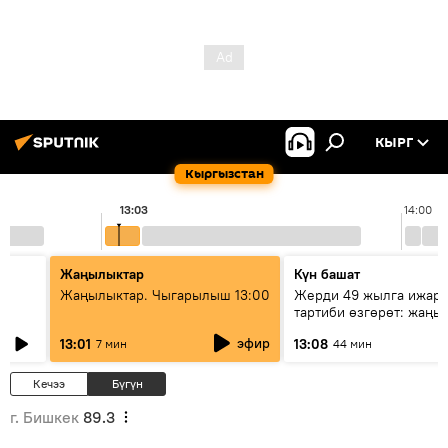
КЫРГ
Кыргызстан
13:03
14:00
Жаңылыктар
Күн башат
Жаңылыктар. Чыгарылыш 13:00
Жерди 49 жылга ижара
тартиби өзгөрөт: жаңы 
эмнени көздөйт?
эфир
13:01
13:08
7 мин
44 мин
Кечээ
Бүгүн
г. Бишкек
89.3