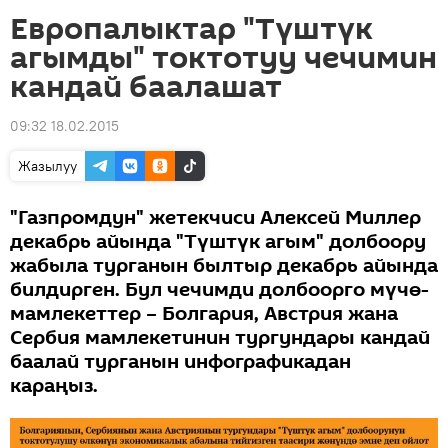
Европалыктар "Түштүк
агымды" токтотуу чечимин
кандай баалашат
09:32 18.02.2015
Жазылуу
"Газпромдун" жетекчиси Алексей Миллер
декабрь айында "Түштүк агым" долбоору
жабыла турганын былтыр декабрь айында
билдирген. Бул чечимди долбоорго мүчө-
мамлекеттер – Болгария, Австрия жана
Сербия мамлекетинин тургундары кандай
баалай турганын инфографикадан
караңыз.