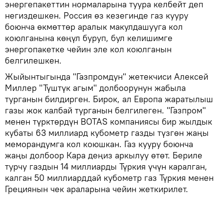
энергепакеттин нормаларына туура келбейт деп
негиздешкен. Россия өз кезегинде газ кууру
боюнча өкмөттөр аралык макулдашууга кол
коюлганына көңүл буруп, бул келишимге
энергопакетке чейин эле кол коюлганын
белгилешкен.
Жыйынтыгында "Газпромдун" жетекчиси Алексей
Миллер "Түштүк агым" долбоорунун жабыла
турганын билдирген. Бирок, ал Европа жаратылыш
газы жок калбай турганын белгилеген. "Газпром"
менен түрктөрдүн BOTAS компаниясы бир жылдык
кубаты 63 миллиард кубометр газды түзгөн жаңы
меморандумга кол коюшкан. Газ кууру боюнча
жаңы долбоор Кара деңиз аркылуу өтөт. Бериле
турчу газдын 14 миллиарды Түркия үчүн каралган,
калган 50 миллиарддай кубометр газ Түркия менен
Грециянын чек араларына чейин жеткирилет.