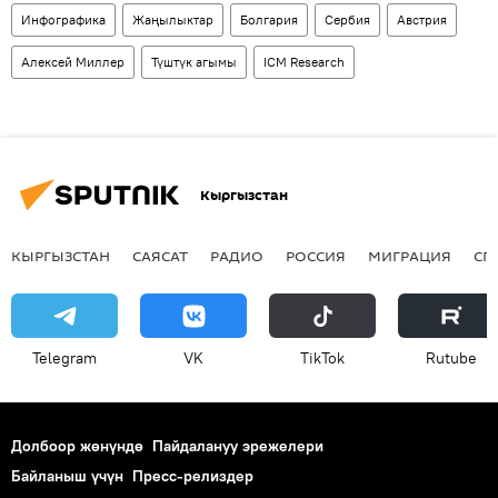
Инфографика
Жаңылыктар
Болгария
Сербия
Австрия
Алексей Миллер
Түштүк агымы
ICM Research
Кыргызстан
КЫРГЫЗСТАН
САЯСАТ
РАДИО
РОССИЯ
МИГРАЦИЯ
СП
Telegram
VK
ТikТоk
Rutube
Долбоор жөнүндө
Пайдалануу эрежелери
Байланыш үчүн
Пресс-релиздер