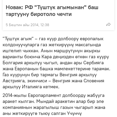
Новак: РФ "Түштүк агымынан" баш
тартууну биротоло чечти
5 Бештин айы 2014, 12:38
"Түштүк агым" – газ куур долбоору европалык
колдонуучуларга газ жеткирүүнү максатында
иштелип чыккан. Анын маршрутунун акыркы
варианты боюнча Кара деңизден өткөн газ кууру
Болгария аркылуу чыгып, андан ары Сербияга
жана Европанын башка мамлекеттерине тарамак.
Газ куурунун бир тармагы Венгрия аркылуу
Австрияга, экинчиси – Венгрия жана Словения
аркылуу Италияга кетмек.
2014-жылы Европарламент долбоорду жабууга
аракет кылган. Мындай аракетин алар бир эле
компаниянын жаратылыш газын чыгарып жана
аны жеткирүүгө тыюу салган Үчүнчү