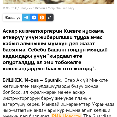
©
Sputnik
/ Владимир Вяткин
/
Медиабанкка өтүү
Жазылуу
Аскер кызматкерлерин Киевге нускама
өткөрүү үчүн жиберилиши туура эмес
кабыл алынышы мүмкүн деп жазат
басылма. Себеби Вашингтондун мындай
кадамдары үчүн "кырдаал өтө
опурталдуу, ал эми тобокелге
коюлгандардын баасы өтө жогору".
БИШКЕК, 14-фев — Sputnik.
Эгер Ак үй Минксте
жетишилген макулдашууларды бузуу оюнда
болбосо, ал курал-жарак менен аскер
инструкторлорун берүү жөнүндө планын
өзгөртүшү керек. Мындай иш-аракеттер Украинада
чыр-чатактын андан ары курчушуна алып келиши
мүмкүн деп билдирет
РИА Новости
The Guardian