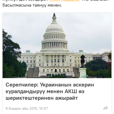
басылмасына таянуу менен.
Серепчилер: Украинанын аскерин
куралдандыруу менен АКШ өз
шериктештеринен ажырайт
9 Бирдин айы 2015, 10:07