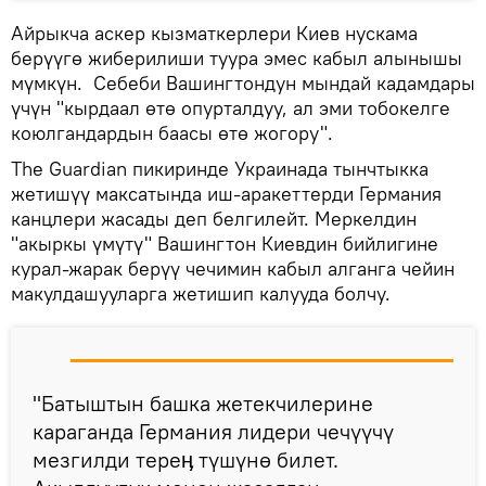
Айрыкча аскер кызматкерлери Киев нускама
берүүгө жиберилиши туура эмес кабыл алынышы
мүмкүн. Себеби Вашингтондун мындай кадамдары
үчүн "кырдаал өтө опурталдуу, ал эми тобокелге
коюлгандардын баасы өтө жогору".
The Guardian пикиринде Украинада тынчтыкка
жетишүү максатында иш-аракеттерди Германия
канцлери жасады деп белгилейт. Меркелдин
"акыркы үмүтү" Вашингтон Киевдин бийлигине
курал-жарак берүү чечимин кабыл алганга чейин
макулдашууларга жетишип калууда болчу.
"Батыштын башка жетекчилерине
караганда Германия лидери чечүүчү
мезгилди тереӊ түшүнө билет.