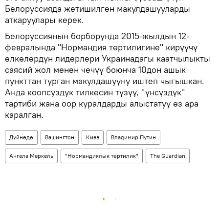
Белоруссияда жетишилген макулдашууларды
аткаруулары керек.
Белоруссиянын борборунда 2015-жылдын 12-
февралында "Нормандия төртилигине" кирүүчү
өлкөлөрдүн лидерлери Украинадагы каатчылыкты
саясий жол менен чечүү боюнча 10дон ашык
пункттан турган макулдашууну иштеп чыгышкан.
Анда коопсуздук тилкесин түзүү, "үнсүздүк"
тартиби жана оор куралдарды алыстатуу өз ара
каралган.
Дүйнөдө
Вашингтон
Киев
Владимир Путин
Ангела Меркель
"Нормандиялык төртилик"
The Guardian