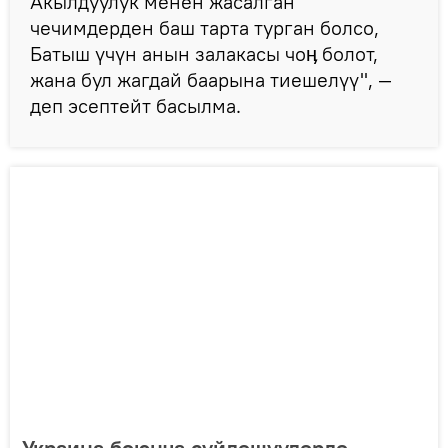
Акылдуулук менен жасалган
чечимдерден баш тарта турган болсо,
Батыш үчүн анын залакасы чоӊ болот,
жана бул жагдай баарына тиешелүү", —
деп эсептейт басылма.