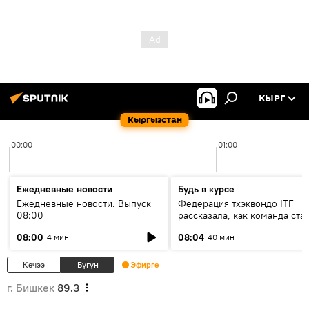
КЫРГ
Кыргызстан
00:00
01:00
Ежедневные новости
Будь в курсе
Ежедневные новости. Выпуск
Федерация тхэквондо ITF
08:00
рассказала, как команда ста
жертвой мошенников
08:00
08:04
4 мин
40 мин
Кечээ
Бүгүн
Эфирге
г. Бишкек
89.3