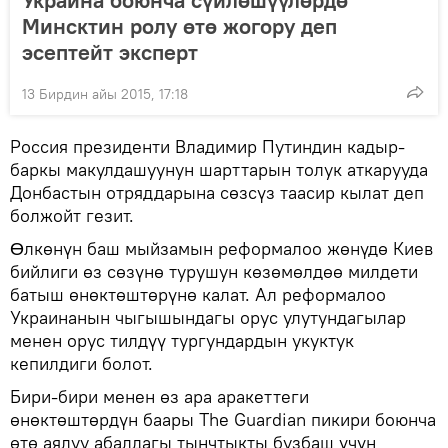
Украина боюнча сүйлөшүүлөрдө
Минсктин ролу өтө жогору деп
эсептейт эксперт
13 Бирдин айы 2015, 17:18
Россия президенти Владимир Путиндин кадыр-
баркы макулдашуунун шарттарын толук аткарууда
Донбастын отряддарына сөзсүз таасир кылат деп
болжойт гезит.
Ɵлкөнүн баш мыйзамын реформалоо жөнүдө Киев
бийлиги өз сөзүнө турушун көзөмөлдөө милдети
батыш өнөктөштөрүнө калат. Ал реформалоо
Украинанын чыгышындагы орус улутундагылар
менен орус тилдүү тургундардын укуктук
кепилдиги болот.
Бири-бири менен өз ара аракеттеги
өнөктөштөрдүн баары The Guardian пикири боюнча
өтө аялуу абалдагы тынчтыкты бузбаш үчүн