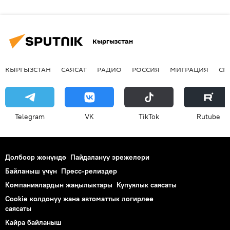
Кыргызстан
КЫРГЫЗСТАН
САЯСАТ
РАДИО
РОССИЯ
МИГРАЦИЯ
СП
Telegram
VK
ТikТоk
Rutube
Долбоор жөнүндө
Пайдалануу эрежелери
Байланыш үчүн
Пресс-релиздер
Компаниялардын жаңылыктары
Купуялык саясаты
Cookie колдонуу жана автоматтык логирлөө
саясаты
Кайра байланыш