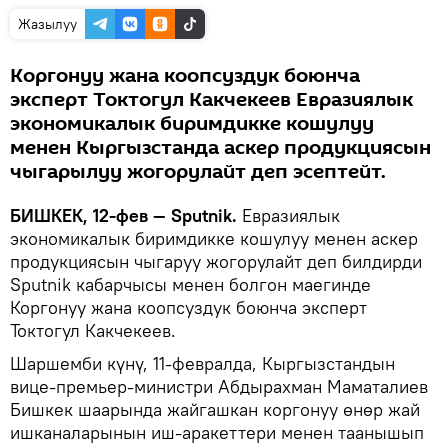
Жазылуу
Коргонуу жана коопсуздук боюнча
эксперт Токтогул Какчекеев Евразиялык
экономикалык биримдикке кошулуу
менен Кыргызстанда аскер продукциясын
чыгарылуу жогорулайт деп эсептейт.
БИШКЕК, 12-фев — Sputnik.
Евразиялык
экономикалык биримдикке кошулуу менен аскер
продукциясын чыгаруу жогорулайт деп билдирди
Sputnik кабарчысы менен болгон маегинде
Коргонуу жана коопсуздук боюнча эксперт
Токтогул Какчекеев.
Шаршемби күнү, 11-февралда, Кыргызстандын
вице-премьер-министри Абдырахман Маматалиев
Бишкек шаарында жайгашкан коргонуу өнөр жай
ишканаларынын иш-аракеттери менен таанышып