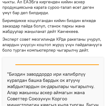
чыкты. Ал ЕАЭБга киргенден кийин аскер
продукциясына карата суроо-талап өсөт деген
үмүт бар деп билдирди.
Биримдикке кошулгандан кийин биздин өлкөдө
заказдар пайда болуп, станок паркы жана
жабдуулар жаңыланат дейт Какчекеев.
Эксперт совет мезгилинде КРде ракетаны учуруп,
алардын учуусун коштоп жүрүү үчүн пайдаланууга
боло турган компьютерлер чыгарылчу дейт.
"Биздин заводдордо ири калибрлүү
куралдан башка бардык ок атуучу
жабдыктардын ок-дарылары чыгарылчу.
Алар жакынкы аскер аймагын жана
Советтер Союзунун Коргоо
министрлигин камсыз кыла турган. Бүгүн