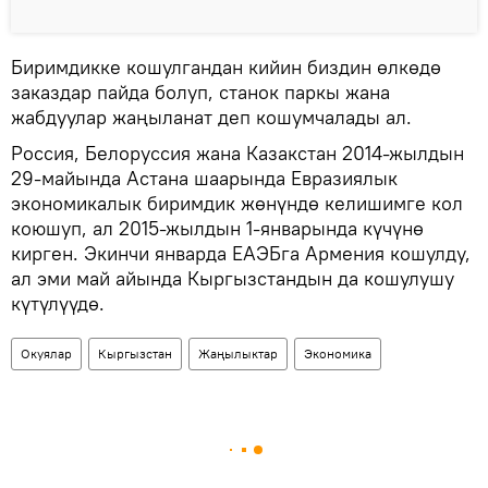
Биримдикке кошулгандан кийин биздин өлкөдө
заказдар пайда болуп, станок паркы жана
жабдуулар жаңыланат деп кошумчалады ал.
Россия, Белоруссия жана Казакстан 2014-жылдын
29-майында Астана шаарында Евразиялык
экономикалык биримдик жөнүндө келишимге кол
коюшуп, ал 2015-жылдын 1-январында күчүнө
кирген. Экинчи январда ЕАЭБга Армения кошулду,
ал эми май айында Кыргызстандын да кошулушу
күтүлүүдө.
Окуялар
Кыргызстан
Жаңылыктар
Экономика