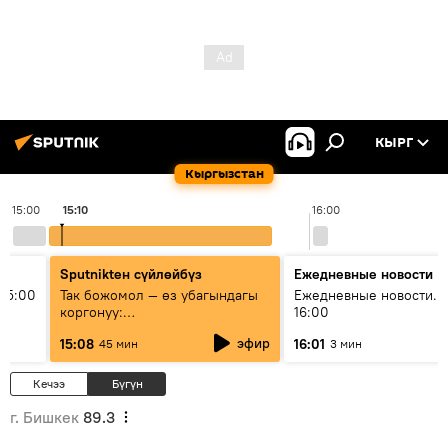
КЫРГ
Кыргызстан
15:00
15:10
16:00
Sputnikteн сүйлөйбүз
Ежедневные новости
15:00
Так божомол — өз убагындагы
Ежедневные новости. 
коргонуу:
16:00
гидрометеорологиялык кызмат
эфир
15:08
16:01
45 мин
3 мин
кантип өркүндөтүлүүдө
Кечээ
Бүгүн
г. Бишкек
89.3