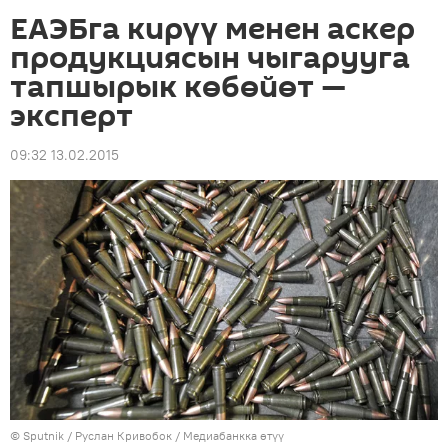
ЕАЭБга кирүү менен аскер
продукциясын чыгарууга
тапшырык көбөйөт —
эксперт
09:32 13.02.2015
©
Sputnik
/ Руслан Кривобок
/
Медиабанкка өтүү