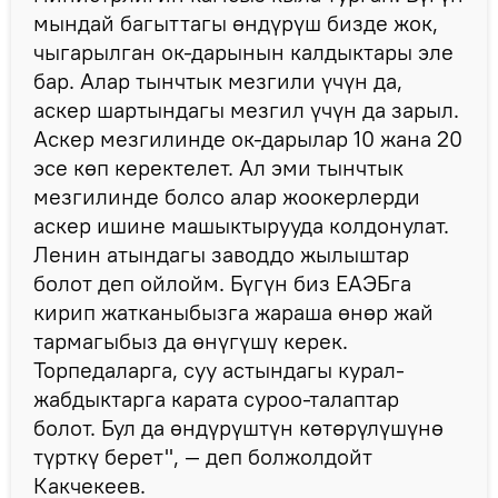
мындай багыттагы өндүрүш бизде жок,
чыгарылган ок-дарынын калдыктары эле
бар. Алар тынчтык мезгили үчүн да,
аскер шартындагы мезгил үчүн да зарыл.
Аскер мезгилинде ок-дарылар 10 жана 20
эсе көп керектелет. Ал эми тынчтык
мезгилинде болсо алар жоокерлерди
аскер ишине машыктырууда колдонулат.
Ленин атындагы заводдо жылыштар
болот деп ойлойм. Бүгүн биз ЕАЭБга
кирип жатканыбызга жараша өнөр жай
тармагыбыз да өнүгүшү керек.
Торпедаларга, суу астындагы курал-
жабдыктарга карата суроо-талаптар
болот. Бул да өндүрүштүн көтөрүлүшүнө
түрткү берет", — деп болжолдойт
Какчекеев.