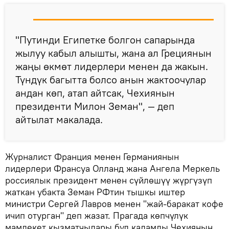
"Путинди Египетке болгон сапарында
жылуу кабыл алышты, жана ал Грециянын
жаңы өкмөт лидерлери менен да жакын.
Түндүк багытта болсо анын жактоочулар
андан көп, атап айтсак, Чехиянын
президенти Милон Земан", — деп
айтылат макалада.
Журналист Франция менен Германиянын
лидерлери Франсуа Олланд жана Ангела Меркель
россиялык президент менен сүйлөшүү жүргүзүп
жаткан убакта Земан РФтин тышкы иштер
министри Сергей Лавров менен "жай-баракат кофе
ичип отурган" деп жазат. Прагада көпчүлүк
мамлекет кызматчылары бул кадамды Чехиянын