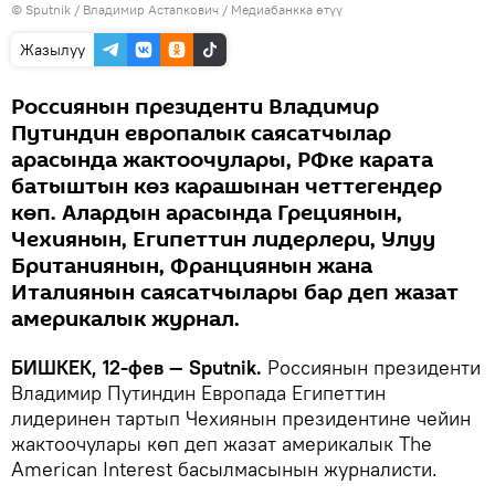
©
Sputnik
/ Владимир Астапкович
/
Медиабанкка өтүү
Жазылуу
Россиянын президенти Владимир
Путиндин европалык саясатчылар
арасында жактоочулары, РФке карата
батыштын көз карашынан четтегендер
көп. Алардын арасында Грециянын,
Чехиянын, Египеттин лидерлери, Улуу
Британиянын, Франциянын жана
Италиянын саясатчылары бар деп жазат
америкалык журнал.
БИШКЕК, 12-фев — Sputnik.
Россиянын президенти
Владимир Путиндин Европада Египеттин
лидеринен тартып Чехиянын президентине чейин
жактоочулары көп деп жазат америкалык The
American Interest басылмасынын журналисти.