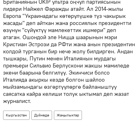
Британиянын UKIP ультра оңчул партиясынын
лидери Найжел Фаражды атайт. Ал 2014-жылы
Европа "Украинадагы көтөрүлүшкө түз чакырык
жасады" деп айткан жана россиялык президентти
өзүнүн "сүйүктүү мамлекеттик ишмери" деп
атаган. Ошондой эле Ницца шаарынын мэри
Кристиан Эстрози да РФти жана анын президентин
колдой турганын бир нече жолу билдирген. Андан
тышкары, Путин менен Италиянын мурдагы
премьери Сильвио Берлускони жакшы мамиледе
экени баарына белгилүү. Экинчиси болсо
Италияда акыркы кезде болгон шайлоо
мыйзамындагы өзгөртүүлөргө байланыштуу
саясатка кайра келиши толук ыктымал деп жазат
журналист.
Кыргызстан
Дүйнөдө
Жаңылыктар