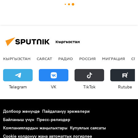
Кыргызстан
КЫРГЫЗСТАН
САЯСАТ
РАДИО
РОССИЯ
МИГРАЦИЯ
СП
Telegram
VK
ТikТоk
Rutube
Долбоор жөнүндө
Пайдалануу эрежелери
Байланыш үчүн
Пресс-релиздер
Компаниялардын жаңылыктары
Купуялык саясаты
Cookie колдонуу жана автоматтык логирлөө