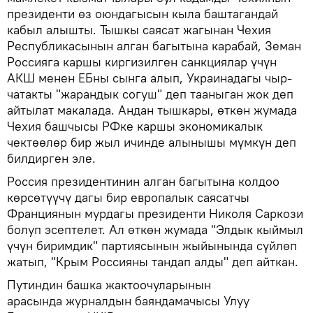
президенти өз оюндагысын кыла баштагандай
кабыл алышты. Тышкы саясат жагынан Чехия
Республикасынын алган багытына карабай, Земан
Россияга каршы киргизилген санкциялар үчүн
АКШ менен ЕБны сынга алып, Украинадагы чыр-
чатакты "жарандык согуш" деп тааныган жок деп
айтылат макалада. Андан тышкары, өткөн жумада
Чехия башчысы РФке каршы экономикалык
чектөөлөр бир жыл ичинде алынышы мүмкүн деп
билдирген эле.
Россия президентинин алган багытына колдоо
көрсөтүүчү дагы бир европалык саясатчы
Франциянын мурдагы президенти Николя Саркози
болуп эсептелет. Ал өткөн жумада "Элдык кыймыл
үчүн биримдик" партиясынын жыйынында сүйлөп
жатып, "Крым Россияны тандап алды" деп айткан.
Путиндин башка жактоочуларынын
арасында журналдын баяндамачысы Улуу