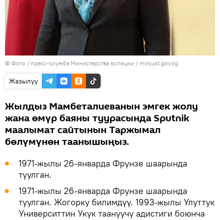
© Фото / пресс-служба Министерства юстиции / minjust.gov.kg
Жазылуу
Жылдыз Мамбеталиеванын эмгек жолу
жана өмүр баяны туурасында Sputnik
маалымат сайтынын Таржымал
бөлүмүнөн таанышыңыз.
1971-жылы 26-январда Фрунзе шаарында
туулган.
1971-жылы 26-январда Фрунзе шаарында
туулган. Жогорку билимдүү. 1993-жылы Улуттук
Университтин Укук таануучу адистиги боюнча