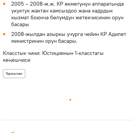
2005 – 2008-ж.ж. КР өкмөтүнүн аппаратында
укуктук жактан камсыздоо жана кадрдык
кызмат боюнча бөлүмдүн жетекчисинин орун
басары
2008-жылдан азыркы учурга чейин КР Адилет
министринин орун басары.
Класстык чини: Юстициянын 1-класстагы
кеңешчиси
Таржымал