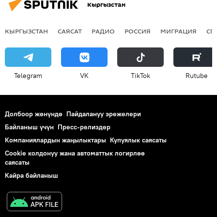
Кыргызстан
КЫРГЫЗСТАН
САЯСАТ
РАДИО
РОССИЯ
МИГРАЦИЯ
СП
Telegram
VK
ТikТоk
Rutube
Долбоор жөнүндө
Пайдалануу эрежелери
Байланыш үчүн
Пресс-релиздер
Компаниялардын жаңылыктары
Купуялык саясаты
Cookie колдонуу жана автоматтык логирлөө
саясаты
Кайра байланыш