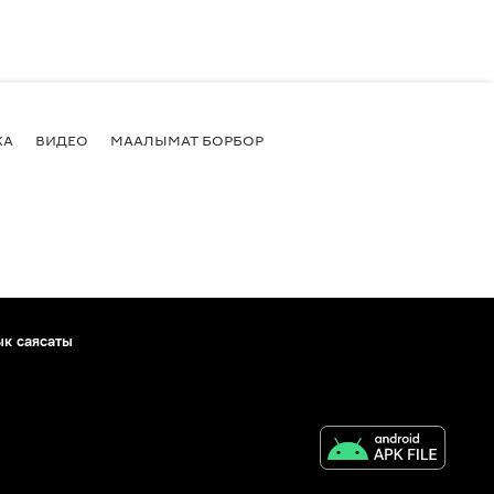
КА
ВИДЕО
МААЛЫМАТ БОРБОР
ык саясаты