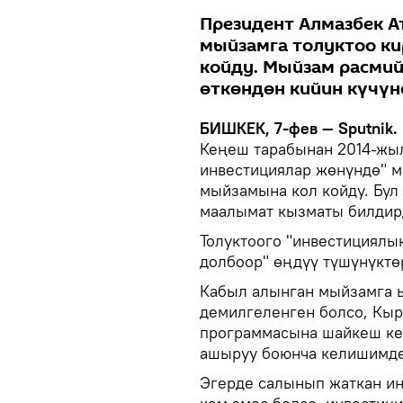
Президент Алмазбек А
мыйзамга толуктоо ки
койду. Мыйзам расмий
өткөндөн кийин күчүнө
БИШКЕК, 7-фев — Sputnik.
Кеңеш тарабынан 2014-жы
инвестициялар жөнүндө" м
мыйзамына кол койду. Бул
маалымат кызматы билдир
Толуктоого "инвестициялы
долбоор" өңдүү түшүнүктө
Кабыл алынган мыйзамга ы
демилгеленген болсо, Кыр
программасына шайкеш ке
ашыруу боюнча келишимдер
Эгерде салынып жаткан и