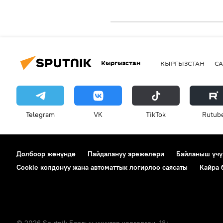
Кыргызстан
КЫРГЫЗСТАН
СА
Telegram
VK
ТikТоk
Rutub
Долбоор жөнүндө
Пайдалануу эрежелери
Байланыш үчү
Cookie колдонуу жана автоматтык логирлөө саясаты
Кайра