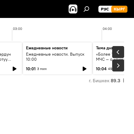
РУС
КЫРГ
03:00
04:00
Ежедневные новости
Тема дня
өрдүн
Ежедневные новости. Выпуск
«Более 1200 сёл в 
отуу
10:00
МЧС — о климате, 
системе оповещен
10:01
10:04
3 мин
49 мин
населения
г. Бишкек
89.3