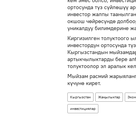
кем эмес болсо, инвестиц
ортосунда түз сүйлөшүү а
инвестор жалпы таанылган
окшош чөйрөсүндө долбоо
уникалдуу билимдерине жа
Киргизилген толуктоого ы
инвестордун ортосунда тү
Кыргызстандын мыйзамдар
артыкчылыктарды бере алб
толуктоолор эл аралык ке
Мыйзам расмий жарыяланга
күчүнө кирет.
Кыргызстан
Жаңылыктар
Экон
инвестициялар