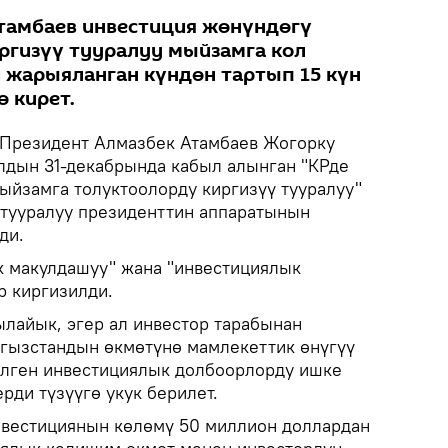
тамбаев инвестиция жөнүндөгү
ргизүү тууралуу мыйзамга кол
 жарыяланган күндөн тартып 15 күн
 кирет.
Президент Алмазбек Атамбаев Жогорку
лдын 31-декабрында кабыл алынган "КРде
ыйзамга толуктоолорду киргизүү тууралуу"
 тууралуу президенттин аппаратынын
ди.
к макулдашуу" жана "инвестициялык
р киргизилди.
лайык, эгер ал инвестор тарабынан
гызстандын өкмөтүнө мамлекеттик өнүгүү
лген инвестициялык долбоорлорду ишке
ди түзүүгө укук берилет.
нвестициянын көлөмү 50 миллион доллардан