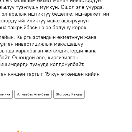
иялык келишим өкмөт менен инвестордун
ркылуу түзүлүшү мүмкүн. Ошол эле учурда,
 эл аралык иштиктүү беделге, иш-аракеттин
рлорду ийгиликтүү ишке ашыруунун
на тажрыйбасына ээ болушу керек.
лайык, Кыргызстандын өкмөтүнүн жана
зүлгөн инвестициялык макулдашуу
ында каралбаган жеңилдиктерди жана
айт. Ошондой эле, киргизилген
лишимдерди түзүүдө колдонулбайт.
н күндөн тартып 15 күн өткөндөн кийин
омика
Алмазбек Атамбаев
Жогорку Кеңеш