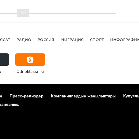
ЯСАТ
РАДИО
РОССИЯ
МИГРАЦИЯ
СПОРТ
ИНФОГРАФИ
e
Odnoklassniki
н
Пресс-релиздер
Компаниялардын жаңылыктары
Купуял
 байланыш