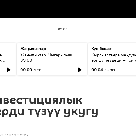
02:00
Жаңылыктар
Күн башат
е
Жаңылыктар. Чыгарылыш
Кыргызстанда мөңгүл
х
09:00
эриши тездеди — токт
мүмкүн эмеспи?
09:00
09:04
4 мин
46 мин
нвестициялык
рди түзүү укугу
:27 14.12.2021
)