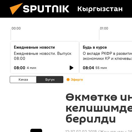
Кыргызстан
00:00
01:00
Ежедневные новости
Будь в курсе
Ежедневные новости. Выпуск
О вкладе РКФР в развити
08:00
экономики КР и ключевы
секторах до 2030 года
08:00
08:04
4 мин
55 мин
Кечээ
Бүгүн
Эфирге
Өкмөткө и
келишимде
берилди
12:37 07.02.2015
(Жаңыртылды:
14