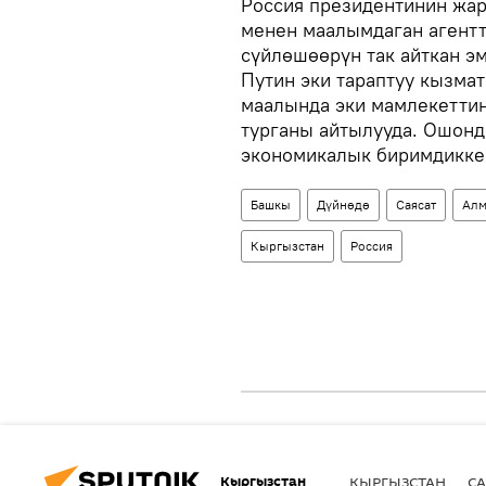
Россия президентинин жа
менен маалымдаган агентт
сүйлөшөөрүн так айткан э
Путин эки тараптуу кызма
маалында эки мамлекетти
турганы айтылууда. Ошонд
экономикалык биримдикке 
Башкы
Дүйнөдө
Саясат
Алм
Кыргызстан
Россия
Кыргызстан
КЫРГЫЗСТАН
СА