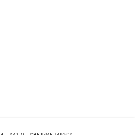
КА
ВИДЕО
МААЛЫМАТ БОРБОР