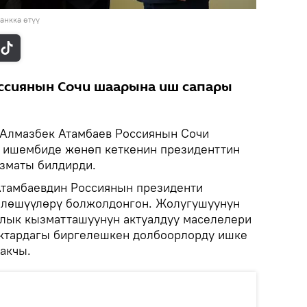
анкка өтүү
ссиянын Сочи шаарына иш сапары
Алмазбек Атамбаев Россиянын Сочи
 ишембиде жөнөп кеткенин президенттин
зматы билдирди.
тамбаевдин Россиянын президенти
йлөшүүлөрү болжолдонгон. Жолугушуунун
лык кызматташуунун актуалдуу маселелери
актардагы биргелешкен долбоорлорду ишке
акчы.