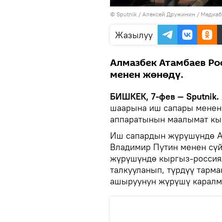
©
Sputnik
/ Алексей Дружинин
/
Медиаб
Жазылуу
Алмазбек Атамбаев Ро
менен жөнөдү.
БИШКЕК, 7-фев — Sputnik.
шаарына иш сапары менен
аппаратынын маалымат кы
Иш сапардын жүрүшүндө А
Владимир Путин менен сү
жүрүшүндө кыргыз-россия
талкууланып, түрдүү тарм
ашыруунун жүрүшү каралм