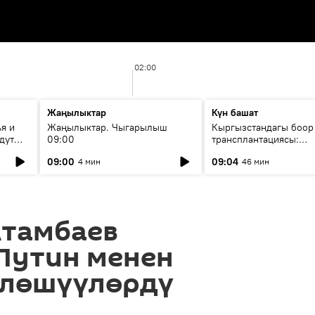
02:00
Жаңылыктар
Күн башат
я и
Жаңылыктар. Чыгарылыш
Кыргызстандагы боор
дут
09:00
трансплантациясы:
жетишкендиктер жана
09:00
09:04
4 мин
46 мин
келечеги
Атамбаев
Путин менен
йлөшүүлөрдү