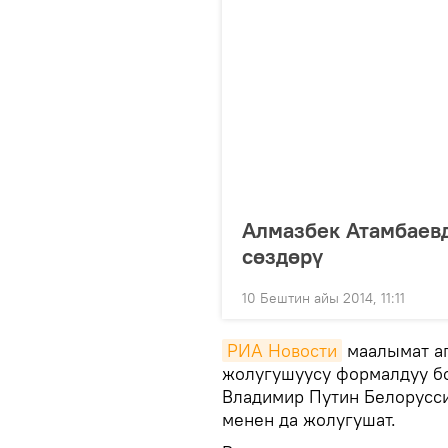
Алмазбек Атамбаев
сөздөрү
10 Бештин айы 2014, 11:11
РИА Новости
маалымат аг
жолугушуусу формалдуу б
Владимир Путин Белорусс
менен да жолугушат.