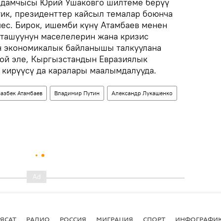
рдамчысы Юрий Ушаковго шилтеме берүү
ик, президенттер кайсыл темалар боюнча
мес. Бирок, ишемби күнү Атамбаев менен
тташуунун маселелерин жана кризис
н экономикалык байланышы талкуулана
ой эле, Кыргызстандын Евразиялык
кирүүсү да каралары маалымдалууда.
азбек Атамбаев
Владимир Путин
Александр Лукашенко
ЯСАТ
РАДИО
РОССИЯ
МИГРАЦИЯ
СПОРТ
ИНФОГРАФИ