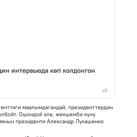
дин интервьюда көп колдонгон
енттиги маалымдагандай, президенттердин
олбойт. Ошондой эле, жекшемби күнү
иянын президенти Александр Лукашенко