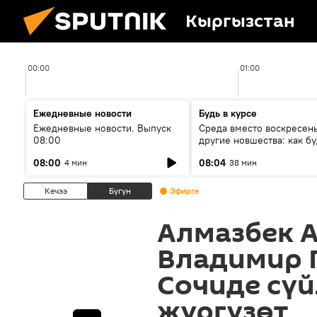
Кыргызстан
00:00
01:00
Ежедневные новости
Будь в курсе
Ежедневные новости. Выпуск
Среда вместо воскресень
08:00
другие новшества: как бу
проходить выборы в КР?
08:00
08:04
4 мин
38 мин
Кечээ
Бүгүн
Эфирге
Алмазбек 
Владимир 
Сочиде сү
жүргүзөт