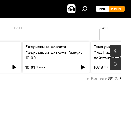
РУС
КЫРГ
03:00
04:00
Ежедневные новости
Тема дня
Ежедневные новости. Выпуск
Эль-Ниньо, жара и 
10:00
действительно вли
 өнүгүү
погоду в Кыргызст
10:01
10:13
3 мин
38 мин
г. Бишкек
89.3