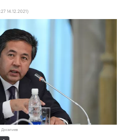
:27 14.12.2021
)
н Досалиев