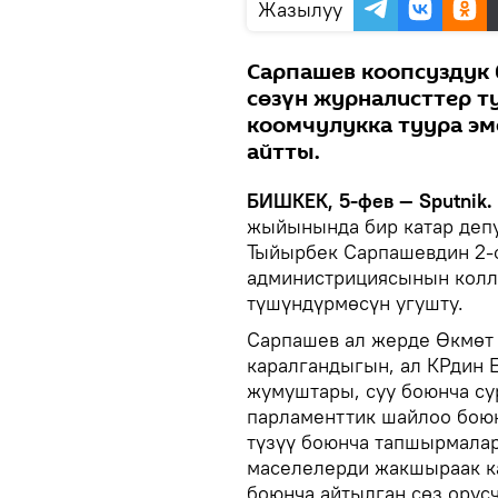
Жазылуу
Сарпашев коопсуздук 
сөзүн журналисттер т
коомчулукка туура эм
айтты.
БИШКЕК, 5-фев — Sputnik.
жыйынында бир катар деп
Тыйырбек Сарпашевдин 2-
администрициясынын колл
түшүндүрмөсүн угушту.
Сарпашев ал жерде Өкмөт 
каралгандыгын, ал КРдин 
жумуштары, суу боюнча су
парламенттик шайлоо боюн
түзүү боюнча тапшырмалар
маселелерди жакшыраак ка
боюнча айтылган сөз орусч