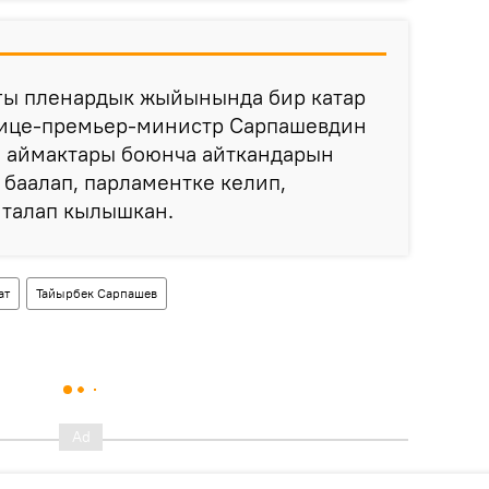
ы пленардык жыйынында бир катар
вице-премьер-министр Сарпашевдин
н аймактары боюнча айткандарын
 баалап, парламентке келип,
 талап кылышкан.
ат
Тайырбек Сарпашев