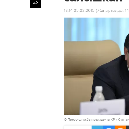
18:14 05.02.2015
(Жаңыртылды:
14
©
Пресс-служба президента КР / Султа