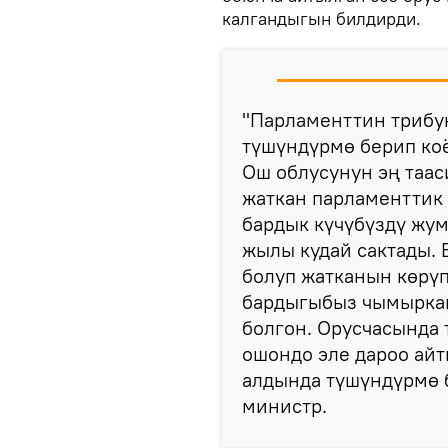
калгандыгын билдирди.
"Парламенттин трибу
түшүндүрмө берип коё
Ош облусунун эң таас
жаткан парламенттик
бардык күчүбүздү жум
жылы кудай сактады. 
болуп жатканын көрү
бардыгыбыз чымыркан
болгон. Орусчасында 
ошондо эле дароо айт
алдында түшүндүрмө 
министр.