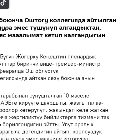
боюнча Оштогу коллегияда айтылган
уура эмес түшүнүп алгандыктан,
ес мааалымат кетип калгандыгын
Бүгүн Жогорку Кеңештин пленардык
утттар биринчи вице-премьер-министр
февралда Ош облустук
егиясында айткан сөзү боюнча анын
тарабынан сунушталган 10 маселе
ЕАЭБге кирүүгө даярдыгы, жазгы талаа-
роолор көтөрүлүп, жакындап келе жаткан
ча жергиликтүү бийликтерге тизмени так
 берилгендигин айтты. Улут аралык
рагыла дегендигин айтып, коопсуздук
ага туура эмес мааниде которулуп