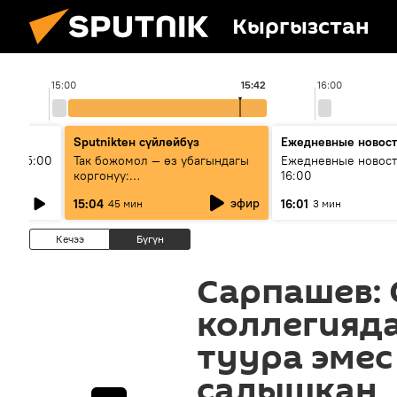
Кыргызстан
15:00
15:42
16:00
Sputnikteн сүйлөйбүз
Ежедневные новос
ыш 15:00
Так божомол — өз убагындагы
Ежедневные новост
коргонуу:
16:00
гидрометеорологиялык кызмат
эфир
15:04
16:01
45 мин
3 мин
кантип өркүндөтүлүүдө
Кечээ
Бүгүн
Сарпашев:
коллегияда
туура эмес
салышкан