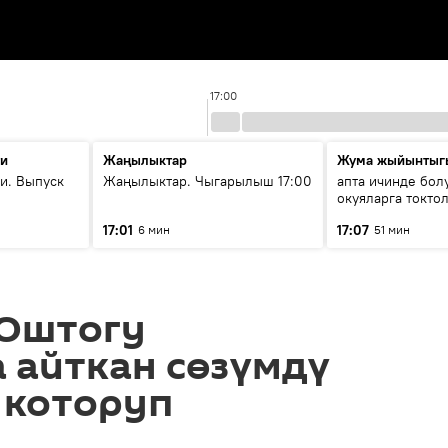
17:00
ти
Жаңылыктар
Жума жыйынтыг
и. Выпуск
Жаңылыктар. Чыгарылыш 17:00
апта ичинде бол
окуяларга токто
17:01
17:07
6 мин
51 мин
 Оштогу
 айткан сөзүмдү
 которуп