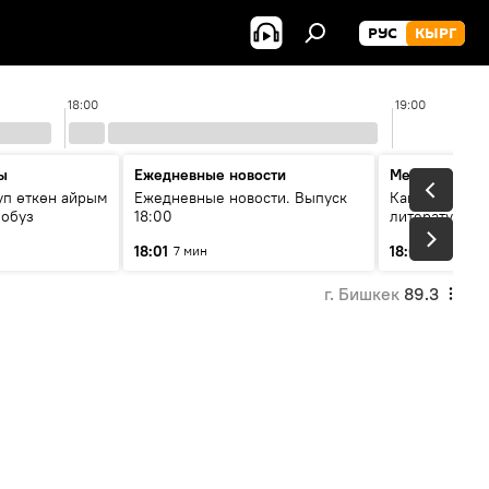
РУС
КЫРГ
18:00
19:00
ы
Ежедневные новости
Между строк
уп өткөн айрым
Ежедневные новости. Выпуск
Как кошки за
лобуз
18:00
литературу
18:01
18:08
7 мин
49 мин
г. Бишкек
89.3