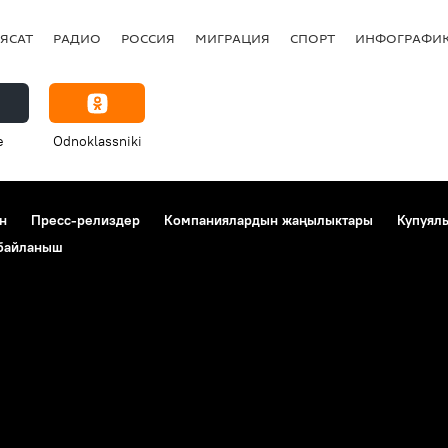
ЯСАТ
РАДИО
РОССИЯ
МИГРАЦИЯ
СПОРТ
ИНФОГРАФИ
e
Odnoklassniki
н
Пресс-релиздер
Компаниялардын жаңылыктары
Купуял
 байланыш