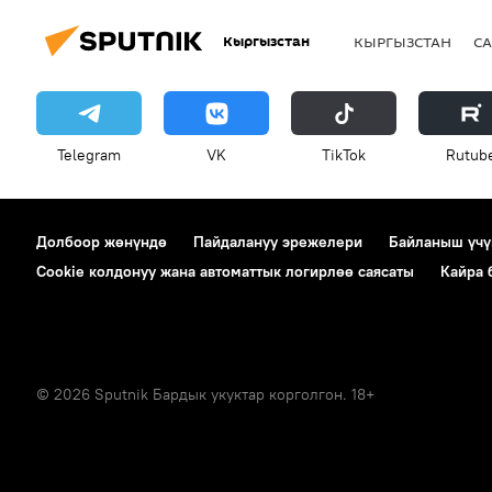
Кыргызстан
КЫРГЫЗСТАН
СА
Telegram
VK
ТikТоk
Rutub
Долбоор жөнүндө
Пайдалануу эрежелери
Байланыш үчү
Cookie колдонуу жана автоматтык логирлөө саясаты
Кайра
© 2026 Sputnik Бардык укуктар корголгон. 18+