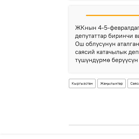
ЖКнын 4-5-февралдаг
депутаттар биринчи 
Ош облусунун аталга
саясий катачылык деп
түшүндүрмө берүүсүн
Кыргызстан
Жаңылыктар
Саяс