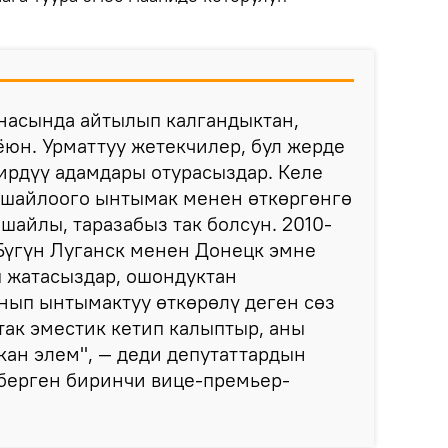
насында айтылып калгандыктан,
юн. Урматтуу жетекчилер, бул жерде
ирдүү адамдары отурасыздар. Келе
 шайлоого ынтымак менен өткөргөнгө
шайлы, таразабыз так болсун. 2010-
Бүгүн Луганск менен Донецк эмне
п жатасыздар, ошондуктан
ып ынтымактуу өткөрөлү деген сөз
так эместик кетип калыптыр, аны
кан элем", — деди депутаттардын
берген биринчи вице-премьер-