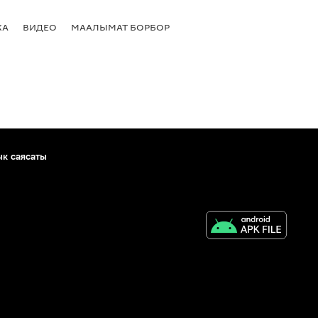
КА
ВИДЕО
МААЛЫМАТ БОРБОР
ык саясаты