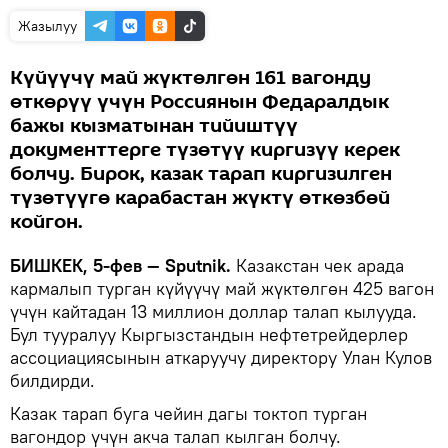
Жазылуу
Күйүүчү май жүктөлгөн 161 вагонду
өткөрүү үчүн Россиянын Федаралдык
бажы кызматынан тийиштүү
документтерге түзөтүү киргизүү керек
болчу. Бирок, казак тарап киргизилген
түзөтүүгө карабастан жүктү өткөзбөй
койгон.
БИШКЕК, 5-фев — Sputnik.
Казакстан чек арада
кармалып турган күйүүчү май жүктөлгөн 425 вагон
үчүн кайтадан 13 миллион доллар талап кылууда.
Бул тууралуу Кыргызстандын нефтетрейдерлер
ассоциациясынын аткаруучу директору Улан Кулов
билдирди.
Казак тарап буга чейин дагы токтоп турган
вагондор үчүн акча талап кылган болчу.