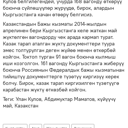
Кулов белгилегендей, учурда 168 вагонду өткөрүү
боюнча сүйлөшүүлөр жүрүүдө, бирок, алардын
Кыргызстанга качан өтөөрү белгисиз.
Казакстандын Бажы кызматы 2014-жылдын
апрелинен бери Кыргызстанга келе жаткан май
жүктөлгөн вагондорду чек арада кармап турат.
Казак тарап аталган жүктү документтери туура
эмес толтурулган деген жүйөө менен өткөрбөй
койгон. Токтоп турган 91 вагон боюнча кылмыш
иши козголгон. 161 вагонду Кыргызстанга жиберүү
боюнча Россиянын Федералдык бажы кызматынан
тийиштүү документтерге түзөтүү киргизүү керек
болчу. Бирок, казак тарап киргизилген түзөтүүгө
карабастан жүктү өткөзбөй койгон.
Теги: Улан Кулов, Абдимуктар Маматов, күйүүчү
май, Казакстан