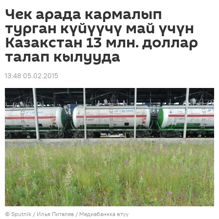
Чек арада кармалып
турган күйүүчү май үчүн
Казакстан 13 млн. доллар
талап кылууда
13:48 05.02.2015
©
Sputnik
/ Илья Питалев
/
Медиабанкка өтүү