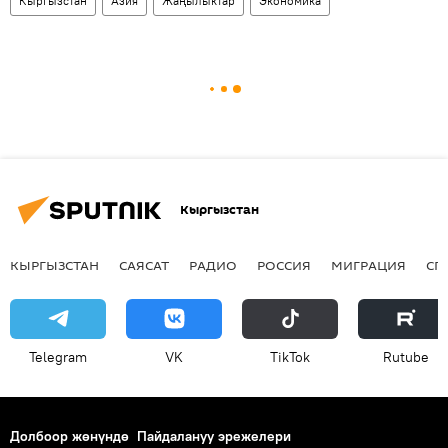
Кыргызстан
Азия
Жаңылыктар
Экономика
Кыргызстан
КЫРГЫЗСТАН
САЯСАТ
РАДИО
РОССИЯ
МИГРАЦИЯ
СП
Telegram
VK
ТikТоk
Rutube
Долбоор жөнүндө
Пайдалануу эрежелери