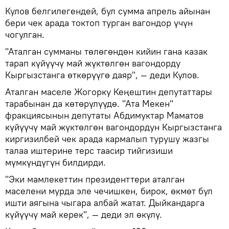
Кулов белгилегендей, бул сумма апрель айынан
бери чек арада токтоп турган вагондор үчүн
чогулган.
"Аталган сумманы төлөгөндөн кийин гана казак
тарап күйүүчү май жүктөлгөн вагондорду
Кыргызстанга өткөрүүгө даяр", — деди Кулов.
Аталган маселе Жогорку Кеңештин депутаттары
тарабынан да көтөрүлүүдө. "Ата Мекен"
фракциясынын депутаты Абдимуктар Маматов
күйүүчү май жүктөлгөн вагондордун Кыргызстанга
киргизилбей чек арада кармалып турушу жазгы
талаа иштерине терс таасир тийгизиши
мүмкүндүгүн билдирди.
"Эки мамлекеттин президенттери аталган
маселени мурда эле чечишкен, бирок, өкмөт бул
ишти аягына чыгара албай жатат. Дыйкандарга
күйүүчү май керек", — деди эл өкүлү.