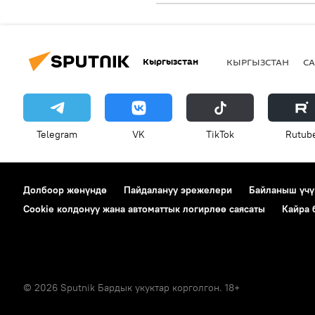
Кыргызстан
КЫРГЫЗСТАН
СА
Telegram
VK
ТikТоk
Rutub
Долбоор жөнүндө
Пайдалануу эрежелери
Байланыш үчү
Cookie колдонуу жана автоматтык логирлөө саясаты
Кайра
© 2026 Sputnik Бардык укуктар корголгон. 18+