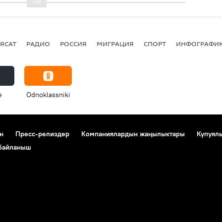
ЯСАТ
РАДИО
РОССИЯ
МИГРАЦИЯ
СПОРТ
ИНФОГРАФИ
e
Odnoklassniki
н
Пресс-релиздер
Компаниялардын жаңылыктары
Купуял
 байланыш