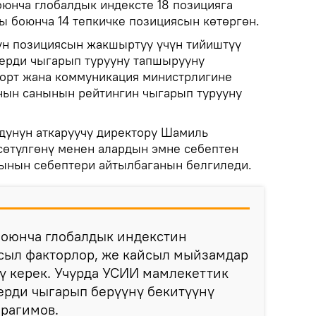
юнча глобалдык индексте 18 позицияга
 боюнча 14 тепкичке позициясын көтөргөн.
үн позициясын жакшыртуу үчүн тийиштүү
ерди чыгарып турууну тапшырууну
порт жана коммуникация министрлигине
нын санынын рейтингин чыгарып турууну
дунун аткаруучу директору Шамиль
сөтүлгөнү менен алардын эмне себептен
ынын себептери айтылбаганын белгиледи.
боюнча глобалдык индекстин
ыл факторлор, же кайсыл мыйзамдар
ү керек. Учурда УСИИ мамлекеттик
ерди чыгарып берүүнү бекитүүнү
брагимов.