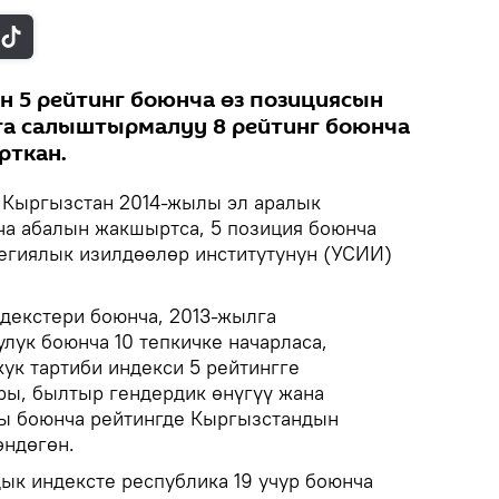
 5 рейтинг боюнча өз позициясын
га салыштырмалуу 8 рейтинг боюнча
рткан.
.
Кыргызстан 2014-жылы эл аралык
ча абалын жакшыртса, 5 позиция боюнча
тегиялык изилдөөлөр институтунун (УСИИ)
декстери боюнча, 2013-жылга
ук боюнча 10 тепкичке начарласа,
ук тартиби индекси 5 рейтингге
ры, былтыр гендердик өнүгүү жана
лы боюнча рейтингде Кыргызстандын
өндөгөн.
ык индексте республика 19 учур боюнча