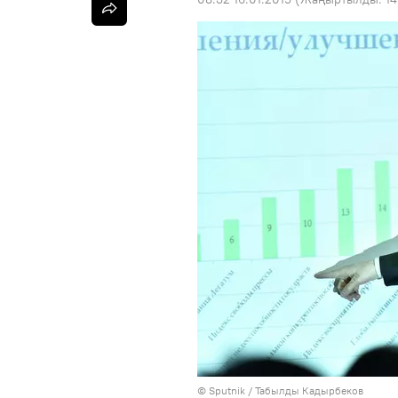
©
Sputnik / Табылды Кадырбеков