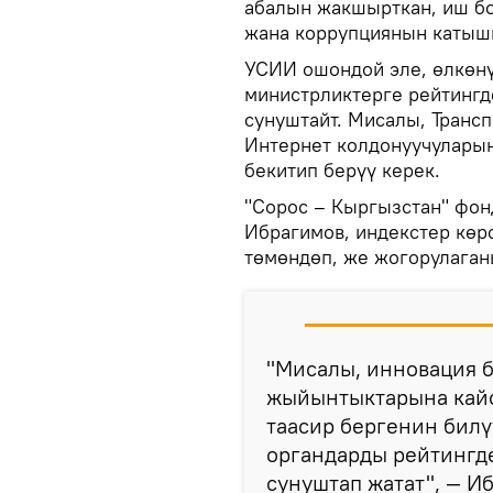
абалын жакшырткан, иш бо
жана коррупциянын катышы
УСИИ ошондой эле, өлкөн
министрликтерге рейтингд
сунуштайт. Мисалы, Транс
Интернет колдонуучулары
бекитип берүү керек.
"Сорос – Кыргызстан" фон
Ибрагимов, индекстер көр
төмөндөп, же жогорулаган
"Мисалы, инновация 
жыйынтыктарына кайс
таасир бергенин билү
органдарды рейтингд
сунуштап жатат", — И