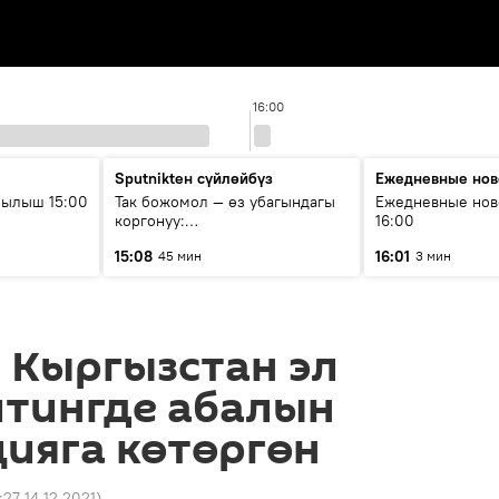
16:00
Sputnikteн сүйлөйбүз
Ежедневные нов
рылыш 15:00
Так божомол — өз убагындагы
Ежедневные нов
коргонуу:
16:00
гидрометеорологиялык кызмат
15:08
16:01
45 мин
3 мин
кантип өркүндөтүлүүдө
 Кыргызстан эл
йтингде абалын
цияга көтөргөн
:27 14.12.2021
)