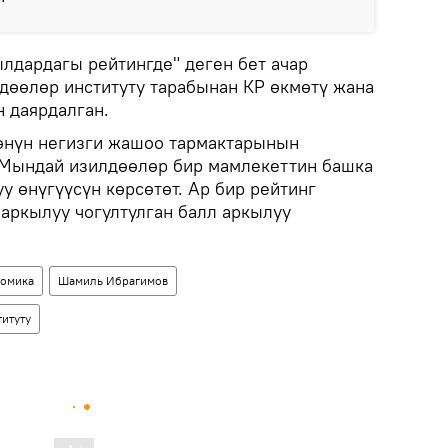
лдардагы рейтингде" деген бет ачар
лдөөлөр институту тарабынан КР өкмөтү жана
 даярдалган.
өнүн негизги жашоо тармактарынын
. Мындай изилдөөлөр бир мамлекеттин башка
 өнүгүүсүн көрсөтөт. Ар бир рейтинг
 аркылуу чогултулган балл аркылуу
омика
Шамиль Ибрагимов
титуту