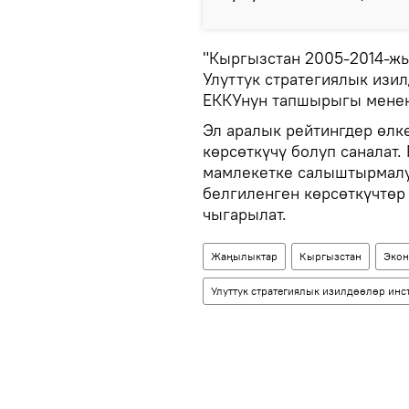
"Кыргызстан 2005-2014-жы
Улуттук стратегиялык изи
ЕККУнун тапшырыгы менен
Эл аралык рейтингдер өлк
көрсөткүчү болуп саналат
мамлекетке салыштырмалуу
белгиленген көрсөткүчтөр
чыгарылат.
Жаңылыктар
Кыргызстан
Экон
Улуттук стратегиялык изилдөөлөр инс