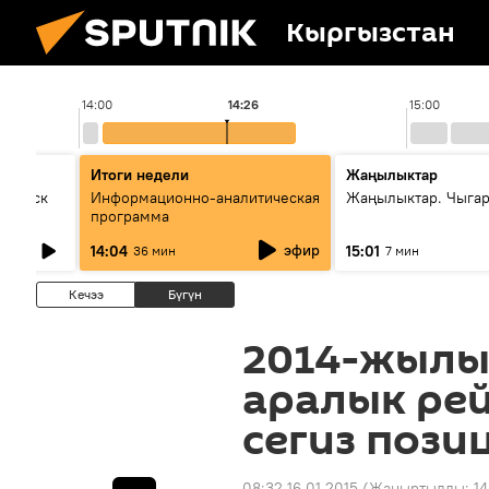
Кыргызстан
14:00
14:26
15:00
Итоги недели
Жаңылыктар
Выпуск
Информационно-аналитическая
Жаңылыктар. Чыга
программа
эфир
14:04
15:01
36 мин
7 мин
Кечээ
Бүгүн
2014-жылы
аралык ре
сегиз пози
08:32 16.01.2015
(Жаңыртылды:
14