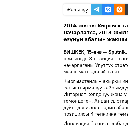
Жазылуу
2014-жылы Кыргызстан
начарлатса, 2013-жыл
өзүнүн абалын жакшы
БИШКЕК, 15-янв — Sputnik
рейтингде 8 позиция боюн
начарлаганы Улуттук стра
маалыматында айтылат.
Кыргызстандын акыркы ин
салыштырмалуу кайрымдуул
Интернет колдонуу жана ук
төмөндөгөн. Андан сыртка
дүйнөдөгү энелердин аба
позициясы 4 тепкичке төм
Инновация боюнча глобалд