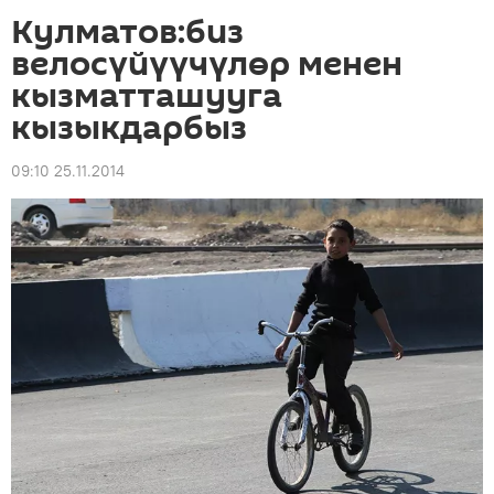
Кулматов:биз
велосүйүүчүлөр менен
кызматташууга
кызыкдарбыз
09:10 25.11.2014