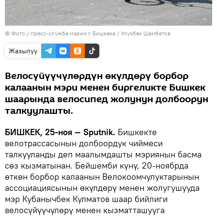
© Фото / пресс-служба мэрии г. Бишкека / Улукбек Шамбетов
Жазылуу
Велосүйүүчүлөрдүн өкүлдөрү борбор
калаанын мэри менен биргеликте Бишкек
шаарында велосипед жолунун долбоорун
талкуулашты.
БИШКЕК, 25-ноя — Sputnik.
Бишкекте
велотрассасынын долбоордук чиймеси
талкууланды деп маалымдашты мэриянын басма
сөз кызматынан. Бейшемби күнү, 20-ноябрда
өткөн борбор калаанын Велокоомчулуктарынын
ассоциациясынын өкүлдөрү менен жолугушууда
мэр Кубанычбек Кулматов шаар бийлиги
велосүйүүчүлөрү менен кызматташууга