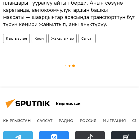
пландары тууралуу айтып берди. Анын сөзүнө
караганда, велокоомчулуктардын башкы
максаты — шаардыктар арасында транспорттун бул
түрүн кеңири жайылтып, аны өнүктүрүү.
Кыргызстан
Коом
Жаңылыктар
Саясат
Кыргызстан
КЫРГЫЗСТАН
САЯСАТ
РАДИО
РОССИЯ
МИГРАЦИЯ
СП