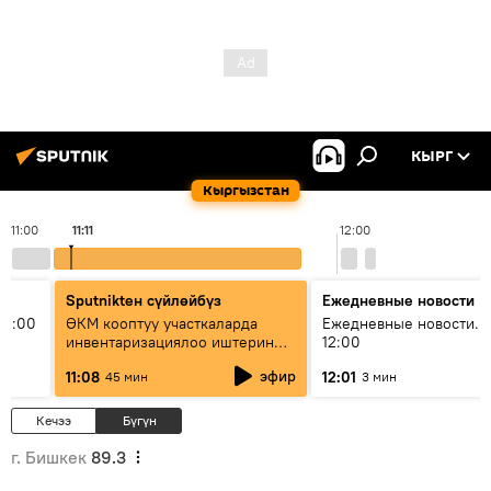
КЫРГ
Кыргызстан
11:00
11:11
12:00
Sputnikteн сүйлөйбүз
Ежедневные новости
11:00
ӨКМ кооптуу участкаларда
Ежедневные новости. 
инвентаризациялоо иштерин
12:00
жүргүзүүдө — иш кайсы этапта?
эфир
11:08
12:01
45 мин
3 мин
Кечээ
Бүгүн
г. Бишкек
89.3