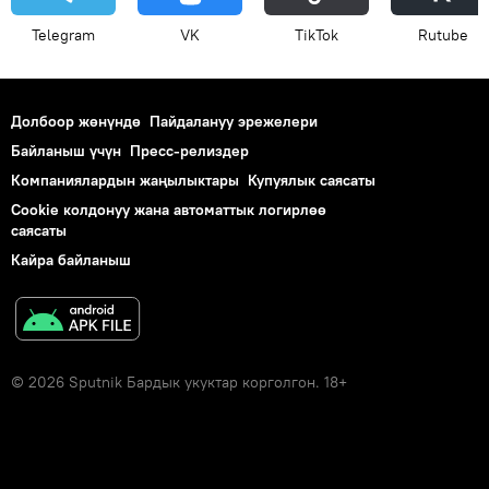
Telegram
VK
ТikТоk
Rutube
Долбоор жөнүндө
Пайдалануу эрежелери
Байланыш үчүн
Пресс-релиздер
Компаниялардын жаңылыктары
Купуялык саясаты
Cookie колдонуу жана автоматтык логирлөө
саясаты
Кайра байланыш
© 2026 Sputnik Бардык укуктар корголгон. 18+