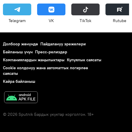
Telegram
VK
ТikТоk
Rutube
Долбоор жөнүндө
Пайдалануу эрежелери
Байланыш үчүн
Пресс-релиздер
Компаниялардын жаңылыктары
Купуялык саясаты
Cookie колдонуу жана автоматтык логирлөө
саясаты
Кайра байланыш
© 2026 Sputnik Бардык укуктар корголгон. 18+