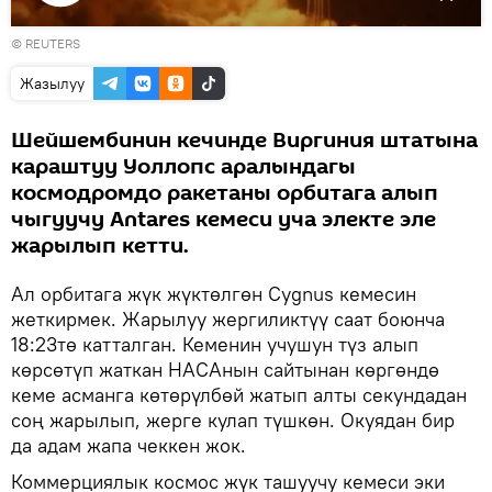
Видеону
©
REUTERS
көрсөтүү
Жазылуу
Шейшембинин кечинде Виргиния штатына
караштуу Уоллопс аралындагы
космодромдо ракетаны орбитага алып
чыгуучу Antares кемеси уча электе эле
жарылып кетти.
Ал орбитага жүк жүктөлгөн Cygnus кемесин
жеткирмек. Жарылуу жергиликтүү саат боюнча
18:23тө катталган. Кеменин учушун түз алып
көрсөтүп жаткан НАСАнын сайтынан көргөндө
кеме асманга көтөрүлбөй жатып алты секундадан
соң жарылып, жерге кулап түшкөн. Окуядан бир
да адам жапа чеккен жок.
Коммерциялык космос жүк ташуучу кемеси эки