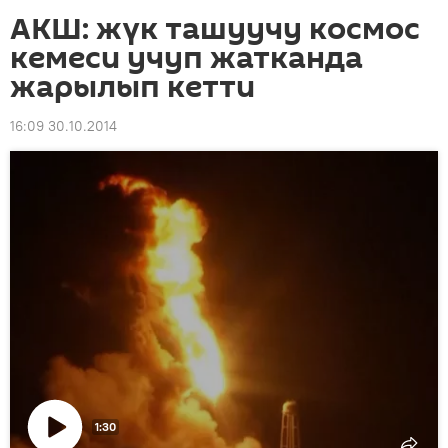
АКШ: жүк ташуучу космос
кемеси учуп жатканда
жарылып кетти
16:09 30.10.2014
1:30