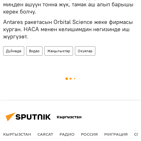
миңден ашуун тонна жүк, тамак аш алып барышы
керек болчу.
Antares ракетасын Orbital Sciencе жеке фирмасы
курган. НАСА менен келишимдин негизинде иш
жүргүзөт.
Дүйнөдө
Видео
Жаңылыктар
Окуялар
Кыргызстан
КЫРГЫЗСТАН
САЯСАТ
РАДИО
РОССИЯ
МИГРАЦИЯ
СП