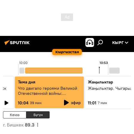
КЫРГ
Кыргызстан
10:00
10:53
Тема дня
Жаңылыктар
уск
Что двигало героями Великой
Жаңылыктар. Чыгарылы
Отечественной войны:
вспоминая Чолпонбая
эфир
10:04
11:01
39 мин
7 мин
Тулебердиева
Кечээ
Бүгүн
г. Бишкек
89.3