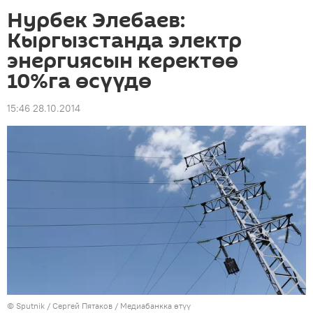
Нурбек Элебаев:
Кыргызстанда электр
энергиясын керектөө
10%га өсүүдө
15:46 28.10.2014
©
Sputnik
/ Сергей Пятаков
/
Медиабанкка өтүү