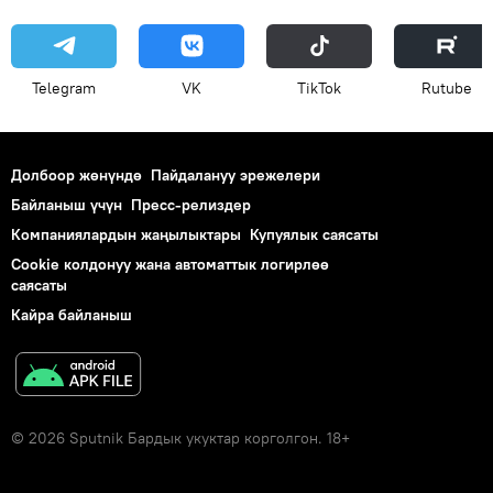
Telegram
VK
ТikТоk
Rutube
Долбоор жөнүндө
Пайдалануу эрежелери
Байланыш үчүн
Пресс-релиздер
Компаниялардын жаңылыктары
Купуялык саясаты
Cookie колдонуу жана автоматтык логирлөө
саясаты
Кайра байланыш
© 2026 Sputnik Бардык укуктар корголгон. 18+