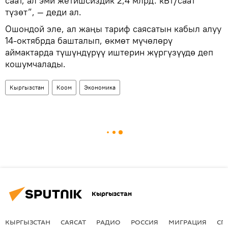
саат, ал эми жетишсиздик 2,4 млрд. кВт/саат
түзөт”, — деди ал.
Ошондой эле, ал жаңы тариф саясатын кабыл алуу
14-октябрда башталып, өкмөт мүчөлөрү
аймактарда түшүндүрүү иштерин жүргүзүүдө деп
кошумчалады.
Кыргызстан
Коом
Экономика
Кыргызстан
КЫРГЫЗСТАН
САЯСАТ
РАДИО
РОССИЯ
МИГРАЦИЯ
СП