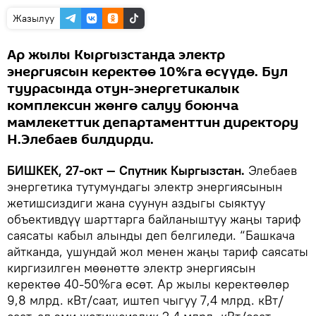
Жазылуу
Ар жылы Кыргызстанда электр
энергиясын керектөө 10%га өсүүдө. Бул
туурасында отун-энергетикалык
комплексин жөнгө салуу боюнча
мамлекеттик департаменттин директору
Н.Элебаев билдирди.
БИШКЕК, 27-окт — Спутник Кыргызстан.
Элебаев
энергетика тутумундагы электр энергиясынын
жетишсиздиги жана суунун аздыгы сыяктуу
объективдүү шарттарга байланыштуу жаңы тариф
саясаты кабыл алынды деп белгиледи. “Башкача
айтканда, ушундай жол менен жаңы тариф саясаты
киргизилген мөөнөттө электр энергиясын
керектөө 40-50%га өсөт. Ар жылы керектөөлөр
9,8 млрд. кВт/саат, иштеп чыгуу 7,4 млрд. кВт/